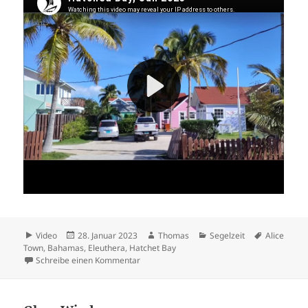
Format
Veröffentlicht
Autor
Kategorien
Schlagwört
Video
28. Januar 2023
Thomas
Segelzeit
Alice
am
Town
,
Bahamas
,
Eleuthera
,
Hatchet Bay
zu Hatchet Bay / Alice Town
Schreibe einen Kommentar