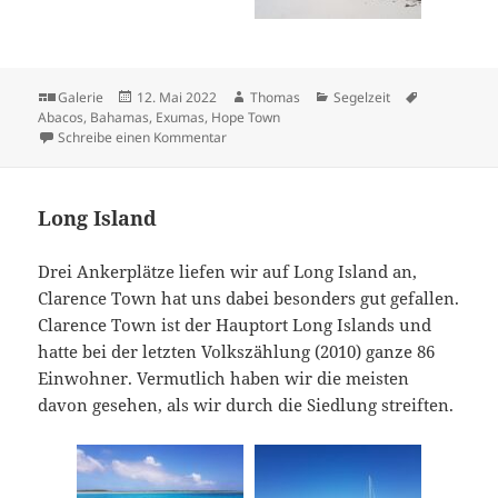
Format
Veröffentlicht
Autor
Kategorien
Schlagwört
Galerie
12. Mai 2022
Thomas
Segelzeit
am
Abacos
,
Bahamas
,
Exumas
,
Hope Town
zu Exumas und Hope Town (Abacos)
Schreibe einen Kommentar
Long Island
Drei Ankerplätze liefen wir auf Long Island an,
Clarence Town hat uns dabei besonders gut gefallen.
Clarence Town ist der Hauptort Long Islands und
hatte bei der letzten Volkszählung (2010) ganze 86
Einwohner. Vermutlich haben wir die meisten
davon gesehen, als wir durch die Siedlung streiften.