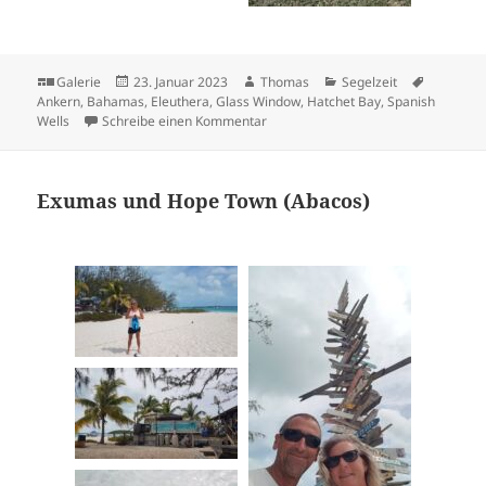
Format
Veröffentlicht
Autor
Kategorien
Schlagwö
Galerie
23. Januar 2023
Thomas
Segelzeit
am
Ankern
,
Bahamas
,
Eleuthera
,
Glass Window
,
Hatchet Bay
,
Spanish
zu Nord-Eleuthera
Wells
Schreibe einen Kommentar
Exumas und Hope Town (Abacos)