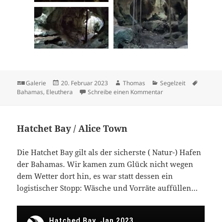
Format
Veröffentlicht
Autor
Kategorien
Schlagw
Galerie
20. Februar 2023
Thomas
Segelzeit
am
zu Mehr Eleuthea
Bahamas
,
Eleuthera
Schreibe einen Kommentar
Hatchet Bay / Alice Town
Die Hatchet Bay gilt als der sicherste ( Natur-) Hafen
der Bahamas. Wir kamen zum Glück nicht wegen
dem Wetter dort hin, es war statt dessen ein
logistischer Stopp: Wäsche und Vorräte auffüllen…