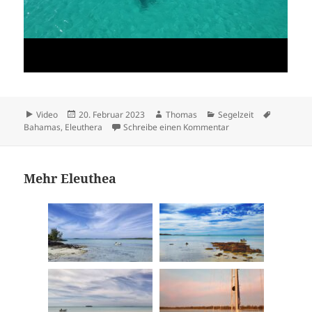
Format
Veröffentlicht
Autor
Kategorien
Schlagwö
Video
20. Februar 2023
Thomas
Segelzeit
am
zu Ten Bay
Bahamas
,
Eleuthera
Schreibe einen Kommentar
Mehr Eleuthea