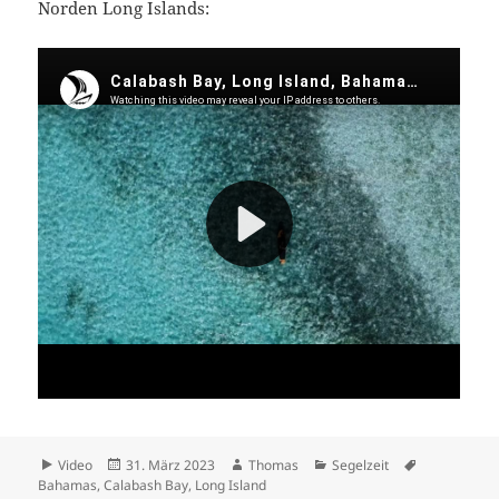
Norden Long Islands:
Format
Veröffentlicht
Autor
Kategorien
Schlagwörte
Video
31. März 2023
Thomas
Segelzeit
am
Bahamas
,
Calabash Bay
,
Long Island