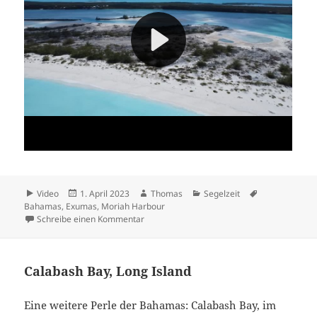
Format
Veröffentlicht
Autor
Kategorien
Schlagwörter
Video
1. April 2023
Thomas
Segelzeit
am
Bahamas
,
Exumas
,
Moriah Harbour
zu Moriah Harbour
Schreibe einen Kommentar
Calabash Bay, Long Island
Eine weitere Perle der Bahamas: Calabash Bay, im