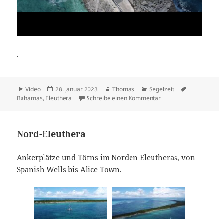
.
Format
Veröffentlicht
Autor
Kategorien
Schlagwört
Video
28. Januar 2023
Thomas
Segelzeit
am
zu Glass Window
Bahamas
,
Eleuthera
Schreibe einen Kommentar
Nord-Eleuthera
Ankerplätze und Törns im Norden Eleutheras, von
Spanish Wells bis Alice Town.