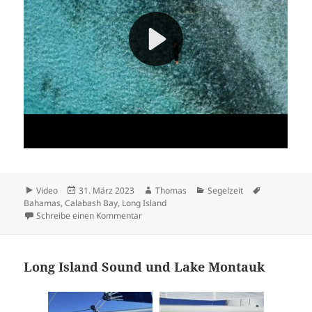
Format
Veröffentlicht
Autor
Kategorien
Schlagwörte
Video
31. März 2023
Thomas
Segelzeit
am
Bahamas
,
Calabash Bay
,
Long Island
zu Calabash Bay, Long Island
Schreibe einen Kommentar
Long Island Sound und Lake Montauk