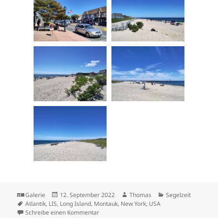
Format
Veröffentlicht
Autor
Kategorien
Galerie
12. September 2022
Thomas
Segelzeit
Schlagwörter
am
Atlantik
,
LIS
,
Long Island
,
Montauk
,
New York
,
USA
zu Long Island Sound und Lake Montauk
Schreibe einen Kommentar